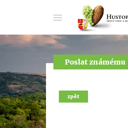
Menu
Poslat známému
zpět