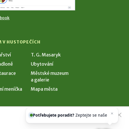
ebook
M V HUSTOPEČÍCH
ařství
T. G. Masaryk
dloně
Ubytování
taurace
Městské muzeum
a galerie
ní meníčka
Mapa města
Potřebujete poradit?
Zeptejte se
našeho asistenta
Chettyh