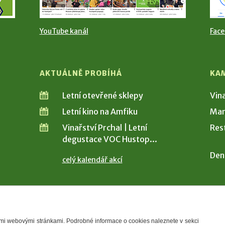
YouTube kanál
Fac
AKTUÁLNĚ PROBÍHÁ
KA
Letní otevřené sklepy
Vin
Letní kino na Amfiku
Man
Vinařství Prchal | Letní
Res
degustace VOC Hustop...
Den
celý kalendář akcí
šimi webovými stránkami. Podrobné informace o cookies naleznete v sekci