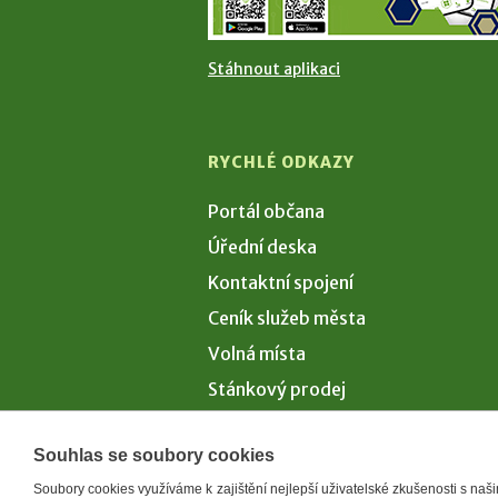
Stáhnout aplikaci
RYCHLÉ ODKAZY
Portál občana
Úřední deska
Kontaktní spojení
Ceník služeb města
Volná místa
Stánkový prodej
Volby 2026
Souhlas se soubory cookies
Soubory cookies využíváme k zajištění nejlepší uživatelské zkušenosti s na