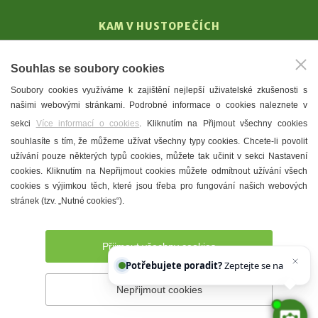
KAM V HUSTOPEČÍCH
Vinařství
Souhlas se soubory cookies
T. G. Masaryk
Soubory cookies využíváme k zajištění nejlepší uživatelské zkušenosti s
Mandloně
našimi webovými stránkami. Podrobné informace o cookies naleznete v
Ubytování
sekci
Více informací o cookies
. Kliknutím na Přijmout všechny cookies
Restaurace
souhlasíte s tím, že můžeme užívat všechny typy cookies. Chcete-li povolit
užívání pouze některých typů cookies, můžete tak učinit v sekci Nastavení
Městské muzeum a galerie
cookies. Kliknutím na Nepřijmout cookies můžete odmítnout užívání všech
Denní meníčka
cookies s výjimkou těch, které jsou třeba pro fungování našich webových
stránek (tzv. „Nutné cookies“).
Mapa města
Přijmout všechny cookies
Potřebujete poradit?
Zeptejte se našeho asiste
Nepřijmout cookies
Prohlášení o přístupnosti
Správce webu
2026 © Město
Hustopeče