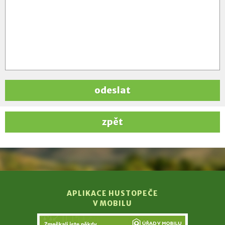
odeslat
zpět
APLIKACE HUSTOPEČE
V MOBILU