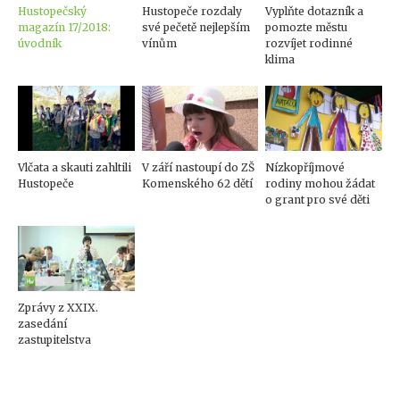
Hustopečský
Hustopeče rozdaly
Vyplňte dotazník a
magazín 17/2018:
své pečetě nejlepším
pomozte městu
úvodník
vínům
rozvíjet rodinné
klima
Vlčata a skauti zahltili
V září nastoupí do ZŠ
Nízkopříjmové
Hustopeče
Komenského 62 dětí
rodiny mohou žádat
o grant pro své děti
Zprávy z XXIX.
zasedání
zastupitelstva