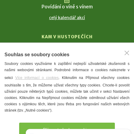
Povídání o víně s vínem
celý kalendář akcí
KAM V HUSTOPEČÍCH
Vinařství
Souhlas se soubory cookies
T. G. Masaryk
Soubory cookies využíváme k zajištění nejlepší uživatelské zkušenosti s
Mandloně
našimi webovými stránkami. Podrobné informace o cookies naleznete v
Ubytování
sekci
Více informací o cookies
. Kliknutím na Přijmout všechny cookies
Restaurace
souhlasíte s tím, že můžeme užívat všechny typy cookies. Chcete-li povolit
užívání pouze některých typů cookies, můžete tak učinit v sekci Nastavení
Městské muzeum a galerie
cookies. Kliknutím na Nepřijmout cookies můžete odmítnout užívání všech
Denní meníčka
cookies s výjimkou těch, které jsou třeba pro fungování našich webových
stránek (tzv. „Nutné cookies“).
Mapa města
Přijmout všechny cookies
Potřebujete poradit?
Zeptejte se našeho asistenta