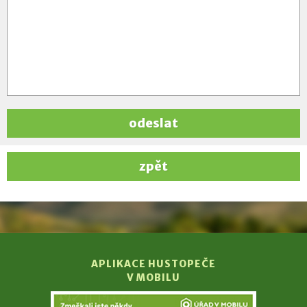
odeslat
zpět
APLIKACE HUSTOPEČE
V MOBILU