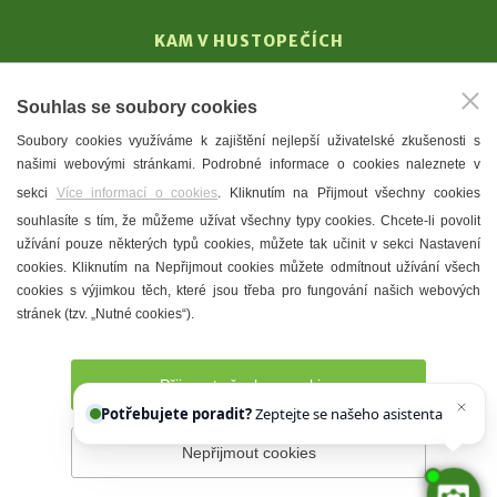
KAM V HUSTOPEČÍCH
Vinařství
Souhlas se soubory cookies
T. G. Masaryk
Soubory cookies využíváme k zajištění nejlepší uživatelské zkušenosti s
Mandloně
našimi webovými stránkami. Podrobné informace o cookies naleznete v
Ubytování
sekci
Více informací o cookies
. Kliknutím na Přijmout všechny cookies
Restaurace
souhlasíte s tím, že můžeme užívat všechny typy cookies. Chcete-li povolit
užívání pouze některých typů cookies, můžete tak učinit v sekci Nastavení
Městské muzeum a galerie
cookies. Kliknutím na Nepřijmout cookies můžete odmítnout užívání všech
Denní meníčka
cookies s výjimkou těch, které jsou třeba pro fungování našich webových
stránek (tzv. „Nutné cookies“).
Mapa města
Přijmout všechny cookies
Potřebujete poradit?
Zeptejte se našeho asistenta
Chettyho
.
Nepřijmout cookies
Prohlášení o přístupnosti
Správce webu
2026 © Město
Hustopeče