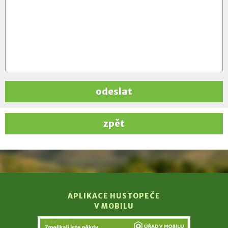
odeslat
zpět
APLIKACE HUSTOPEČE
V MOBILU