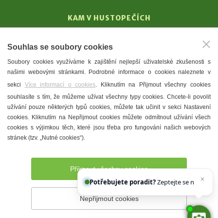
KAM V HUSTOPEČÍCH
Vinařství
Souhlas se soubory cookies
T. G. Masaryk
Soubory cookies využíváme k zajištění nejlepší uživatelské zkušenosti s
Mandloně
našimi webovými stránkami. Podrobné informace o cookies naleznete v
Ubytování
sekci
Více informací o cookies
. Kliknutím na Přijmout všechny cookies
Restaurace
souhlasíte s tím, že můžeme užívat všechny typy cookies. Chcete-li povolit
užívání pouze některých typů cookies, můžete tak učinit v sekci Nastavení
Městské muzeum a galerie
cookies. Kliknutím na Nepřijmout cookies můžete odmítnout užívání všech
Denní meníčka
cookies s výjimkou těch, které jsou třeba pro fungování našich webových
stránek (tzv. „Nutné cookies“).
Mapa města
Přijmout všechny cookies
Potřebujete poradit?
Zeptejte se našeho asis
Nepřijmout cookies
Prohlášení o přístupnosti
Správce webu
2026 © Město
Hustopeče