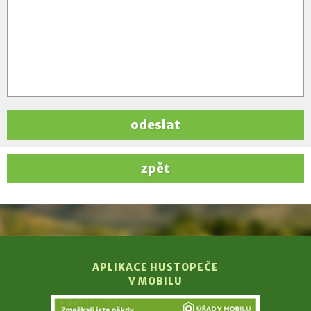
odeslat
zpět
APLIKACE HUSTOPEČE
V MOBILU