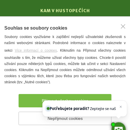
KAM V HUSTOPEČÍCH
Vinařství
Souhlas se soubory cookies
T. G. Masaryk
Soubory cookies využíváme k zajištění nejlepší uživatelské zkušenosti s
Mandloně
našimi webovými stránkami. Podrobné informace o cookies naleznete v
Ubytování
sekci
Více informací o cookies
. Kliknutím na Přijmout všechny cookies
Restaurace
souhlasíte s tím, že můžeme užívat všechny typy cookies. Chcete-li povolit
užívání pouze některých typů cookies, můžete tak učinit v sekci Nastavení
Městské muzeum a galerie
cookies. Kliknutím na Nepřijmout cookies můžete odmítnout užívání všech
Denní meníčka
cookies s výjimkou těch, které jsou třeba pro fungování našich webových
stránek (tzv. „Nutné cookies“).
Mapa města
Přijmout všechny cookies
Potřebujete poradit?
Zeptejte se našeho asisten
Nepřijmout cookies
Prohlášení o přístupnosti
Správce webu
2026 © Město
Hustopeče