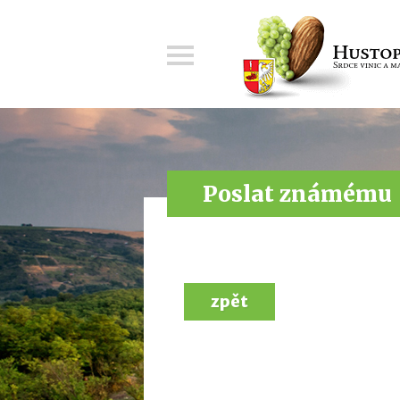
Menu
Poslat známému
zpět