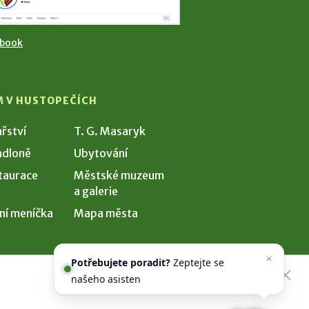
ebook
M V HUSTOPEČÍCH
ařství
T. G. Masaryk
dloně
Ubytování
taurace
Městské muzeum
a galerie
ní meníčka
Mapa města
Potřebujete poradit?
Zeptejte se
našeho asistenta
Chettyho
.