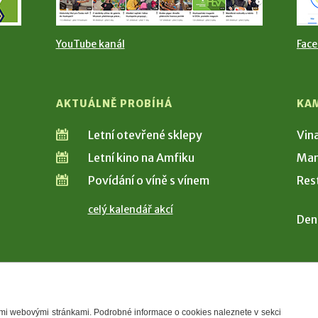
YouTube kanál
Fac
AKTUÁLNĚ PROBÍHÁ
KA
Letní otevřené sklepy
Vin
Letní kino na Amfiku
Man
Povídání o víně s vínem
Res
celý kalendář akcí
Den
šimi webovými stránkami. Podrobné informace o cookies naleznete v sekci