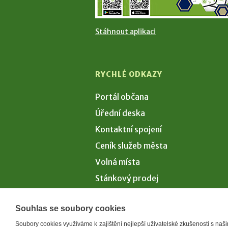
Stáhnout aplikaci
RYCHLÉ ODKAZY
Portál občana
Úřední deska
Kontaktní spojení
Ceník služeb města
Volná místa
Stánkový prodej
Volby 2026
Souhlas se soubory cookies
Soubory cookies využíváme k zajištění nejlepší uživatelské zkušenosti s na