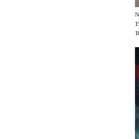
N
1
1