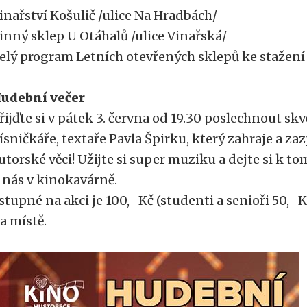
inařství Košulič /ulice Na Hradbách/
inný sklep U Otáhalů /ulice Vinařská/
elý program Letních otevřených sklepů ke stažen
udební večer
řijďte si v pátek 3. června od 19.30 poslechnout s
ísničkáře, textaře Pavla Špirku, který zahraje a za
utorské věci! Užijte si super muziku a dejte si k t
 nás v kinokavárně.
stupné na akci je 100,- Kč (studenti a senioři 50,- 
a místě.