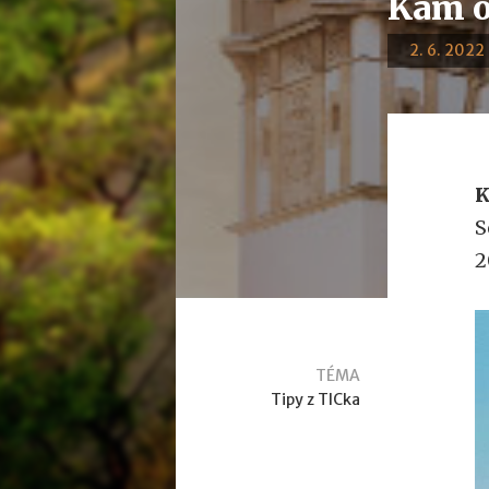
Kam o
2. 6. 2022 
K
S
2
TÉMA
Tipy z TICka