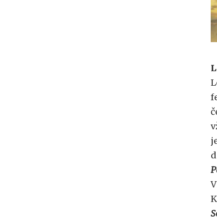
L
L
f
č
v
j
d
P
V
K
S