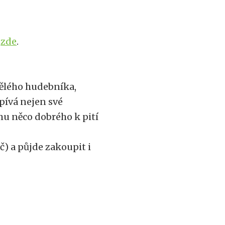
í
zde
.
kvělého hudebníka,
zpívá nejen své
omu něco dobrého k pití
Kč) a půjde zakoupit i