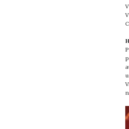
V
V
C
H
P
p
a
u
V
n