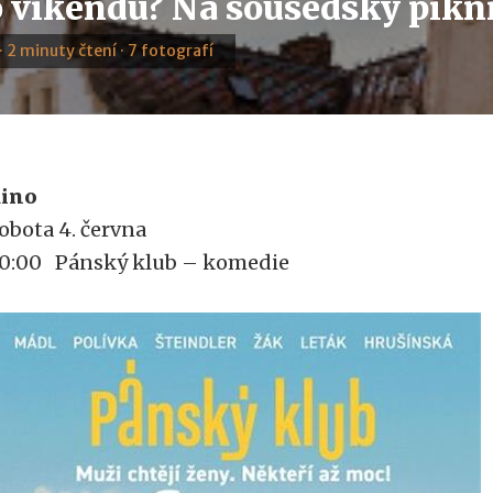
 víkendu? Na sousedský pikn
· 2 minuty čtení · 7 fotografí
ino
obota 4. června
0:00 Pánský klub – komedie