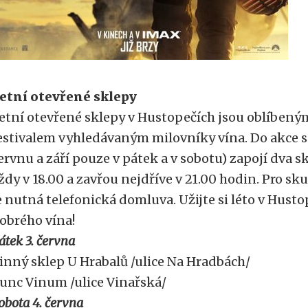
etní otevřené sklepy
etní otevřené sklepy v Hustopečích jsou oblíbe
estivalem vyhledávaným milovníky vína. Do akce s
ervnu a září pouze v pátek a v sobotu) zapojí dva sk
ždy v 18.00 a zavřou nejdříve v 21.00 hodin. Pro sku
e nutná telefonická domluva. Užijte si léto v Hust
obrého vína!
átek 3. června
inný sklep U Hrabalů /ulice Na Hradbách/
unc Vinum /ulice Vinařská/
obota 4. června