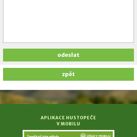
odeslat
zpět
APLIKACE HUSTOPEČE
V MOBILU