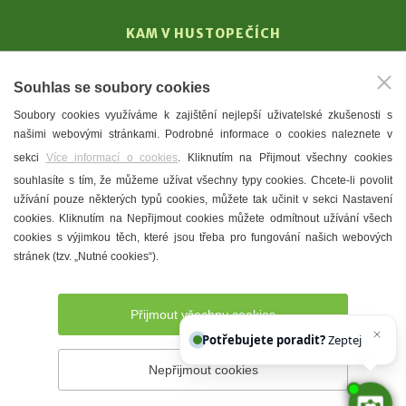
KAM V HUSTOPEČÍCH
Vinařství
Souhlas se soubory cookies
T. G. Masaryk
Soubory cookies využíváme k zajištění nejlepší uživatelské zkušenosti s
Mandloně
našimi webovými stránkami. Podrobné informace o cookies naleznete v
Ubytování
sekci
Více informací o cookies
. Kliknutím na Přijmout všechny cookies
Restaurace
souhlasíte s tím, že můžeme užívat všechny typy cookies. Chcete-li povolit
užívání pouze některých typů cookies, můžete tak učinit v sekci Nastavení
Městské muzeum a galerie
cookies. Kliknutím na Nepřijmout cookies můžete odmítnout užívání všech
Denní meníčka
cookies s výjimkou těch, které jsou třeba pro fungování našich webových
stránek (tzv. „Nutné cookies“).
Mapa města
Přijmout všechny cookies
Potřebujete poradit?
Zeptejte se naš
Nepřijmout cookies
Prohlášení o přístupnosti
Správce webu
2026 © Město
Hustopeče