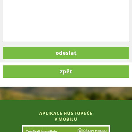
odeslat
zpět
APLIKACE HUSTOPEČE
V MOBILU