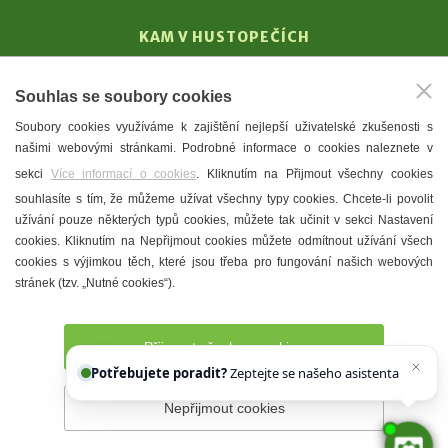
KAM V HUSTOPEČÍCH
Vinařství
Souhlas se soubory cookies
T. G. Masaryk
Soubory cookies využíváme k zajištění nejlepší uživatelské zkušenosti s
Mandloně
našimi webovými stránkami. Podrobné informace o cookies naleznete v
Ubytování
sekci
Více informací o cookies
. Kliknutím na Přijmout všechny cookies
Restaurace
souhlasíte s tím, že můžeme užívat všechny typy cookies. Chcete-li povolit
užívání pouze některých typů cookies, můžete tak učinit v sekci Nastavení
Městské muzeum a galerie
cookies. Kliknutím na Nepřijmout cookies můžete odmítnout užívání všech
Denní meníčka
cookies s výjimkou těch, které jsou třeba pro fungování našich webových
stránek (tzv. „Nutné cookies“).
Mapa města
Přijmout všechny cookies
Potřebujete poradit?
Zeptejte se našeho asistenta
Chettyho
.
Nepřijmout cookies
Prohlášení o přístupnosti
Správce webu
2026 © Město
Hustopeče