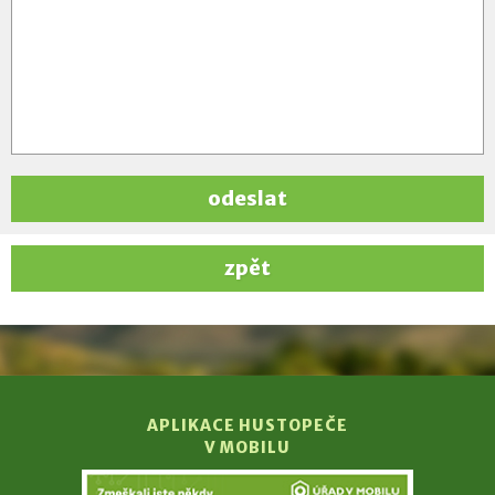
odeslat
zpět
APLIKACE HUSTOPEČE
V MOBILU