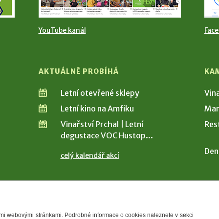
YouTube kanál
Fac
AKTUÁLNĚ PROBÍHÁ
KA
Letní otevřené sklepy
Vin
Letní kino na Amfiku
Man
Vinařství Prchal | Letní
Res
degustace VOC Hustop...
Den
celý kalendář akcí
šimi webovými stránkami. Podrobné informace o cookies naleznete v sekci