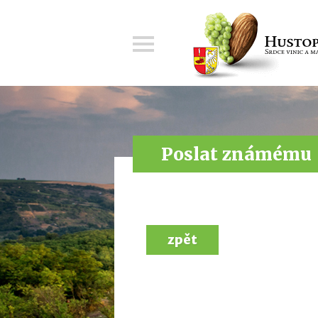
Menu
Poslat známému
zpět