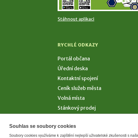
Stáhnout aplikaci
RYCHLÉ ODKAZY
Portál občana
Úřední deska
Kontaktní spojení
Ceník služeb města
Volná místa
Stánkový prodej
Volby 2026
Souhlas se soubory cookies
Soubory cookies využíváme k zajištění nejlepší uživatelské zkušenosti s na