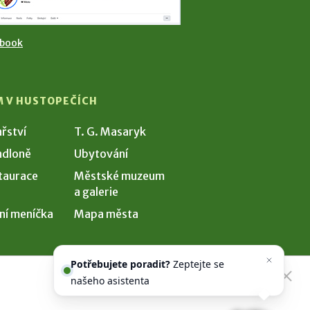
ebook
M V HUSTOPEČÍCH
ařství
T. G. Masaryk
dloně
Ubytování
taurace
Městské muzeum
a galerie
ní meníčka
Mapa města
Potřebujete poradit?
Zeptejte se
našeho asistenta
Chettyho
.