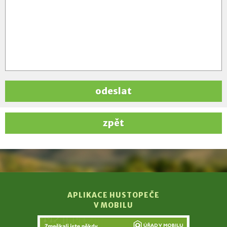
odeslat
zpět
APLIKACE HUSTOPEČE
V MOBILU