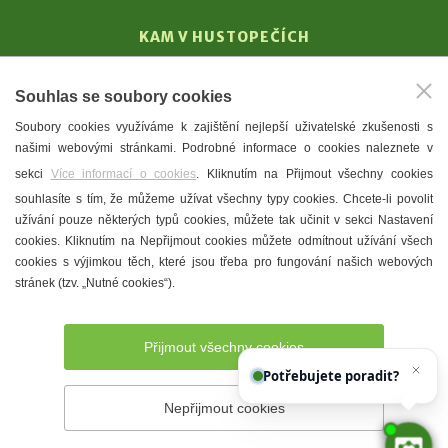
KAM V HUSTOPEČÍCH
Vinařství
Souhlas se soubory cookies
T. G. Masaryk
Soubory cookies využíváme k zajištění nejlepší uživatelské zkušenosti s
Mandloně
našimi webovými stránkami. Podrobné informace o cookies naleznete v
Ubytování
sekci
Více informací o cookies
. Kliknutím na Přijmout všechny cookies
Restaurace
souhlasíte s tím, že můžeme užívat všechny typy cookies. Chcete-li povolit
užívání pouze některých typů cookies, můžete tak učinit v sekci Nastavení
Městské muzeum a galerie
cookies. Kliknutím na Nepřijmout cookies můžete odmítnout užívání všech
Denní meníčka
cookies s výjimkou těch, které jsou třeba pro fungování našich webových
stránek (tzv. „Nutné cookies“).
Mapa města
Přijmout všechny cookies
Potřebujete poradit?
Zeptejte se naš
Nepřijmout cookies
Prohlášení o přístupnosti
Správce webu
2026 © Město
Hustopeče