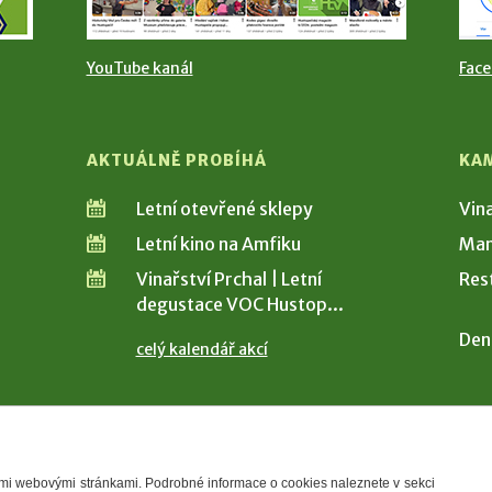
YouTube kanál
Fac
AKTUÁLNĚ PROBÍHÁ
KA
Letní otevřené sklepy
Vin
Letní kino na Amfiku
Man
Vinařství Prchal | Letní
Res
degustace VOC Hustop...
Den
celý kalendář akcí
šimi webovými stránkami. Podrobné informace o cookies naleznete v sekci