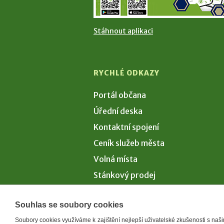
Stáhnout aplikaci
RYCHLÉ ODKAZY
Portál občana
Úřední deska
Kontaktní spojení
Ceník služeb města
Volná místa
Stánkový prodej
Volby 2026
Souhlas se soubory cookies
Soubory cookies využíváme k zajištění nejlepší uživatelské zkušenosti s na