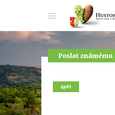
Menu
Poslat známému
zpět