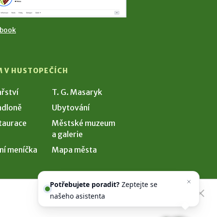
ebook
M V HUSTOPEČÍCH
ařství
T. G. Masaryk
dloně
Ubytování
taurace
Městské muzeum
a galerie
ní meníčka
Mapa města
Potřebujete poradit?
Zeptejte se
našeho asistenta
Chettyho
.