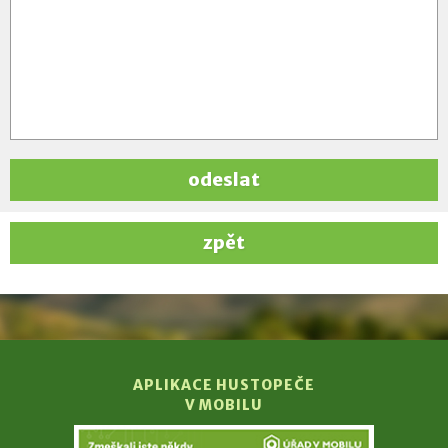
odeslat
zpět
APLIKACE HUSTOPEČE
V MOBILU