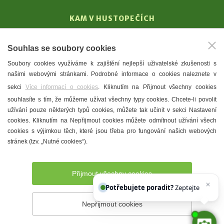
KAM V HUSTOPEČÍCH
Vinařství
Souhlas se soubory cookies
T. G. Masaryk
Soubory cookies využíváme k zajištění nejlepší uživatelské zkušenosti s
Mandloně
našimi webovými stránkami. Podrobné informace o cookies naleznete v
Ubytování
sekci
Více informací o cookies
. Kliknutím na Přijmout všechny cookies
Restaurace
souhlasíte s tím, že můžeme užívat všechny typy cookies. Chcete-li povolit
užívání pouze některých typů cookies, můžete tak učinit v sekci Nastavení
Městské muzeum a galerie
cookies. Kliknutím na Nepřijmout cookies můžete odmítnout užívání všech
Denní meníčka
cookies s výjimkou těch, které jsou třeba pro fungování našich webových
stránek (tzv. „Nutné cookies“).
Mapa města
Přijmout všechny cookies
Potřebujete poradit?
Zeptejte se našeh
Nepřijmout cookies
Prohlášení o přístupnosti
Správce webu
2026 © Město
Hustopeče