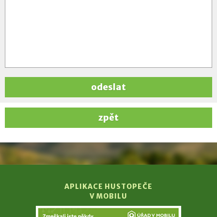
odeslat
zpět
APLIKACE HUSTOPEČE
V MOBILU