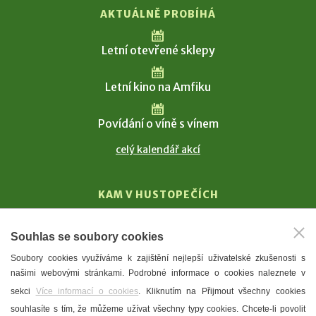
AKTUÁLNĚ PROBÍHÁ
Letní otevřené sklepy
Letní kino na Amfiku
Povídání o víně s vínem
celý kalendář akcí
KAM V HUSTOPEČÍCH
Vinařství
Souhlas se soubory cookies
T. G. Masaryk
Soubory cookies využíváme k zajištění nejlepší uživatelské zkušenosti s
Mandloně
našimi webovými stránkami. Podrobné informace o cookies naleznete v
Ubytování
sekci
Více informací o cookies
. Kliknutím na Přijmout všechny cookies
Restaurace
souhlasíte s tím, že můžeme užívat všechny typy cookies. Chcete-li povolit