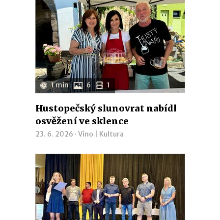
1 min
6
1
Hustopečský slunovrat nabídl
osvěžení ve sklence
23. 6. 2026 ·
Víno
|
Kultura