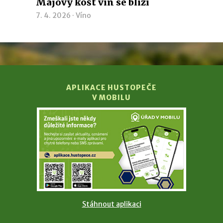
Májový košt vín se blíží
7. 4. 2026 ·
Víno
APLIKACE HUSTOPEČE
V MOBILU
Stáhnout aplikaci