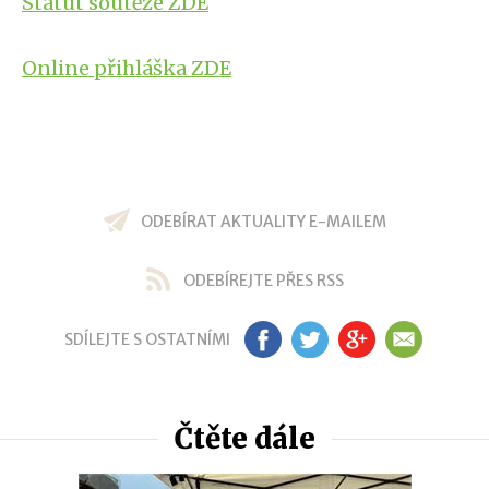
Statut soutěže ZDE
Online přihláška ZDE
ODEBÍRAT AKTUALITY E-MAILEM
ODEBÍREJTE PŘES RSS
SDÍLEJTE S OSTATNÍMI
FB
TW
GP
EM
Čtěte dále