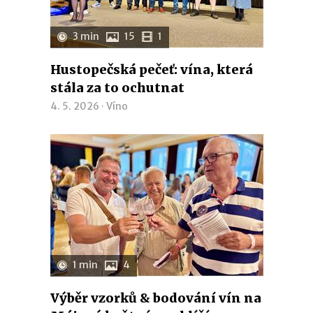
3 min
15
1
Hustopečská pečeť: vína, která
stála za to ochutnat
4. 5. 2026 ·
Víno
1 min
4
Výběr vzorků & bodování vín na