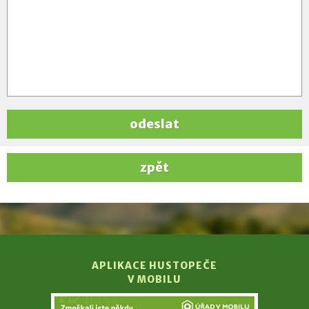
odeslat
zpět
APLIKACE HUSTOPEČE
V MOBILU