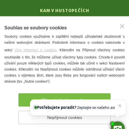
KAM V HUSTOPEČÍCH
Vinařství
Souhlas se soubory cookies
T. G. Masaryk
Soubory cookies využíváme k zajištění nejlepší uživatelské zkušenosti s
Mandloně
našimi webovými stránkami. Podrobné informace o cookies naleznete v
Ubytování
sekci
Více informací o cookies
. Kliknutím na Přijmout všechny cookies
Restaurace
souhlasíte s tím, že můžeme užívat všechny typy cookies. Chcete-li povolit
užívání pouze některých typů cookies, můžete tak učinit v sekci Nastavení
Městské muzeum a galerie
cookies. Kliknutím na Nepřijmout cookies můžete odmítnout užívání všech
Denní meníčka
cookies s výjimkou těch, které jsou třeba pro fungování našich webových
stránek (tzv. „Nutné cookies“).
Mapa města
Přijmout všechny cookies
Potřebujete poradit?
Zeptejte se našeho asistenta
C
Nepřijmout cookies
Prohlášení o přístupnosti
Správce webu
2026 © Město
Hustopeče