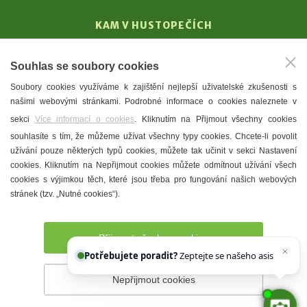
KAM V HUSTOPEČÍCH
Vinařství
Souhlas se soubory cookies
T. G. Masaryk
Soubory cookies využíváme k zajištění nejlepší uživatelské zkušenosti s
Mandloně
našimi webovými stránkami. Podrobné informace o cookies naleznete v
Ubytování
sekci
Více informací o cookies
. Kliknutím na Přijmout všechny cookies
Restaurace
souhlasíte s tím, že můžeme užívat všechny typy cookies. Chcete-li povolit
užívání pouze některých typů cookies, můžete tak učinit v sekci Nastavení
Městské muzeum a galerie
cookies. Kliknutím na Nepřijmout cookies můžete odmítnout užívání všech
Denní meníčka
cookies s výjimkou těch, které jsou třeba pro fungování našich webových
stránek (tzv. „Nutné cookies“).
Mapa města
Přijmout všechny cookies
Potřebujete poradit?
Zeptejte se našeho asistenta
Ch
Nepřijmout cookies
Prohlášení o přístupnosti
Správce webu
2026 © Město
Hustopeče