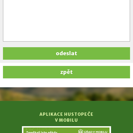
odeslat
zpět
APLIKACE HUSTOPEČE
V MOBILU