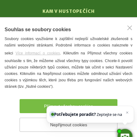
KAM V HUSTOPEČÍCH
Vinařství
Souhlas se soubory cookies
T. G. Masaryk
Soubory cookies využíváme k zajištění nejlepší uživatelské zkušenosti s
Mandloně
našimi webovými stránkami. Podrobné informace o cookies naleznete v
Ubytování
sekci
Více informací o cookies
. Kliknutím na Přijmout všechny cookies
Restaurace
souhlasíte s tím, že můžeme užívat všechny typy cookies. Chcete-li povolit
užívání pouze některých typů cookies, můžete tak učinit v sekci Nastavení
Městské muzeum a galerie
cookies. Kliknutím na Nepřijmout cookies můžete odmítnout užívání všech
Denní meníčka
cookies s výjimkou těch, které jsou třeba pro fungování našich webových
stránek (tzv. „Nutné cookies“).
Mapa města
Přijmout všechny cookies
Potřebujete poradit?
Zeptejte se našeho asis
Nepřijmout cookies
Prohlášení o přístupnosti
Správce webu
2026 © Město
Hustopeče