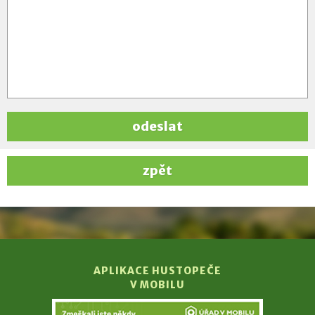
odeslat
zpět
APLIKACE HUSTOPEČE
V MOBILU