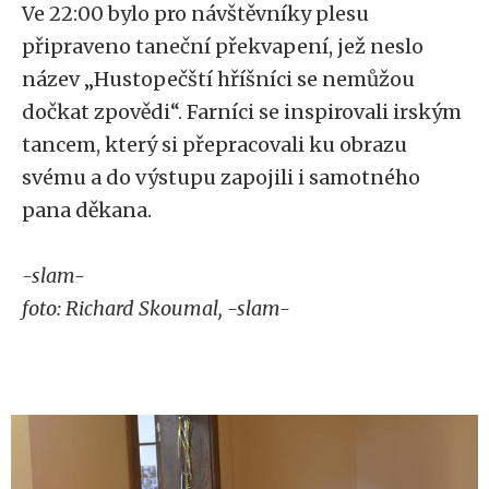
Ve 22:00 bylo pro návštěvníky plesu
připraveno taneční překvapení, jež neslo
název
„
Hustopečští hříšníci se nemůžou
dočkat zpovědi
“
. Farníci se inspirovali irským
tancem, který si přepracovali ku obrazu
svému a do výstupu zapojili i samotného
pana děkana.
-slam-
foto: Richard Skoumal, -slam-