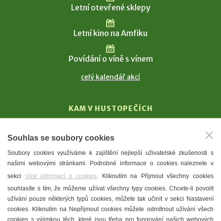
Letní otevřené sklepy
Letní kino na Amfiku
Povídání o víně s vínem
celý kalendář akcí
KAM V HUSTOPEČÍCH
Vinařství
Souhlas se soubory cookies
T. G. Masaryk
Soubory cookies využíváme k zajištění nejlepší uživatelské zkušenosti s
Mandloně
našimi webovými stránkami. Podrobné informace o cookies naleznete v
Ubytování
sekci
Více informací o cookies
. Kliknutím na Přijmout všechny cookies
Restaurace
souhlasíte s tím, že můžeme užívat všechny typy cookies. Chcete-li povolit
užívání pouze některých typů cookies, můžete tak učinit v sekci Nastavení
Městské muzeum a galerie
cookies. Kliknutím na Nepřijmout cookies můžete odmítnout užívání všech
Denní meníčka
cookies s výjimkou těch, které jsou třeba pro fungování našich webových