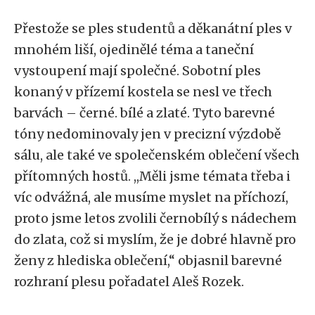
Přestože se ples studentů a děkanátní ples v
mnohém liší, ojedinělé téma a taneční
vystoupení mají společné. Sobotní ples
konaný v přízemí kostela se nesl ve třech
barvách – černé. bílé a zlaté. Tyto barevné
tóny nedominovaly jen v precizní výzdobě
sálu, ale také ve společenském oblečení všech
přítomných hostů. ,,Měli jsme témata třeba i
víc odvážná, ale musíme myslet na příchozí,
proto jsme letos zvolili černobílý s nádechem
do zlata, což si myslím, že je dobré hlavně pro
ženy z hlediska oblečení,
“
objasnil barevné
rozhraní plesu pořadatel Aleš Rozek.