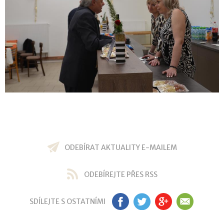
ODEBÍRAT AKTUALITY E-MAILEM
ODEBÍREJTE PŘES RSS
SDÍLEJTE S OSTATNÍMI
FB
TW
GP
EM