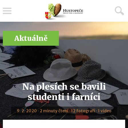
Menu
Aktuálně
Na plesích se bavili
studenti i farníci
9. 2. 2020 · 2 minuty čtení · 12 fotografí · 1 video