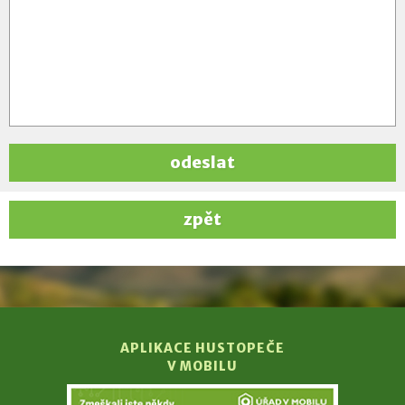
odeslat
zpět
APLIKACE HUSTOPEČE
V MOBILU