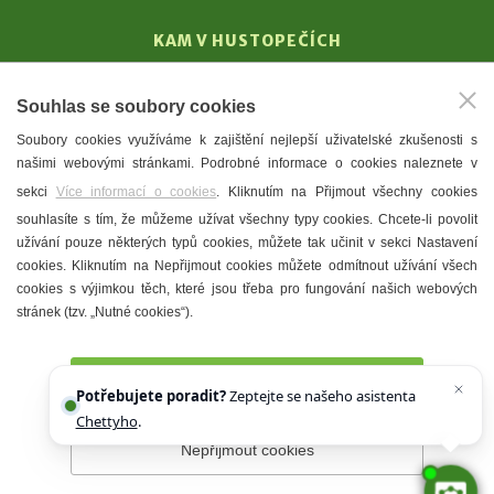
KAM V HUSTOPEČÍCH
Vinařství
Souhlas se soubory cookies
T. G. Masaryk
Soubory cookies využíváme k zajištění nejlepší uživatelské zkušenosti s
Mandloně
našimi webovými stránkami. Podrobné informace o cookies naleznete v
Ubytování
sekci
Více informací o cookies
. Kliknutím na Přijmout všechny cookies
Restaurace
souhlasíte s tím, že můžeme užívat všechny typy cookies. Chcete-li povolit
užívání pouze některých typů cookies, můžete tak učinit v sekci Nastavení
Městské muzeum a galerie
cookies. Kliknutím na Nepřijmout cookies můžete odmítnout užívání všech
Denní meníčka
cookies s výjimkou těch, které jsou třeba pro fungování našich webových
stránek (tzv. „Nutné cookies“).
Mapa města
Přijmout všechny cookies
Potřebujete poradit?
Zeptejte se našeho asistenta
Chettyho
.
Nepřijmout cookies
Prohlášení o přístupnosti
Správce webu
2026 © Město
Hustopeče