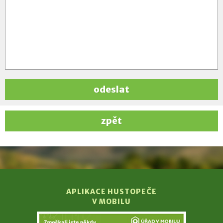
odeslat
zpět
APLIKACE HUSTOPEČE
V MOBILU