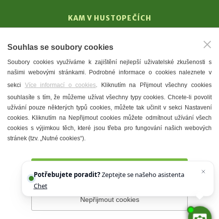
KAM V HUSTOPEČÍCH
Vinařství
Souhlas se soubory cookies
T. G. Masaryk
Soubory cookies využíváme k zajištění nejlepší uživatelské zkušenosti s
Mandloně
našimi webovými stránkami. Podrobné informace o cookies naleznete v
Ubytování
sekci
Více informací o cookies
. Kliknutím na Přijmout všechny cookies
Restaurace
souhlasíte s tím, že můžeme užívat všechny typy cookies. Chcete-li povolit
užívání pouze některých typů cookies, můžete tak učinit v sekci Nastavení
Městské muzeum a galerie
cookies. Kliknutím na Nepřijmout cookies můžete odmítnout užívání všech
Denní meníčka
cookies s výjimkou těch, které jsou třeba pro fungování našich webových
stránek (tzv. „Nutné cookies“).
Mapa města
Přijmout všechny cookies
Potřebujete poradit?
Zeptejte se našeho asistenta
Chettyho
.
Nepřijmout cookies
Prohlášení o přístupnosti
Správce webu
2026 © Město
Hustopeče