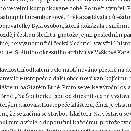
 to ve velmi komplikované době. Po meči vymřeli P
astoupili Lucemburkové. Eliška zastávala důležitou
pojovatelky. Byla osobou, která dokázala usměrnit
ozději českou šlechtu, protože jejím posledním pa
ipé, nejvýznamnější český šlechtic,“ vysvětlil histo
editel Státního okresního archivu ve Vyškově Kare
lavnostní odhalení bylo naplánováno přesně na de
arovala Hustopeče a další obce nově vznikajícímu
lášteru na Starém Brně. Proto se velké výroční osl
 Brně. „Na Špilberku jsou od dnešního dne vystaven
terými darovala Hustopeče klášteru, čímž je vlast
om, že se začíná se stavbou kláštera. Na výstavu 
polkem a vřele ji doporučuji každému, protože tyto