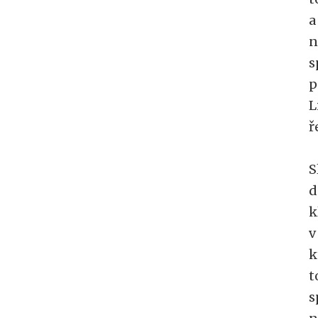
a
n
s
p
L
ř
S
d
k
v
k
t
s