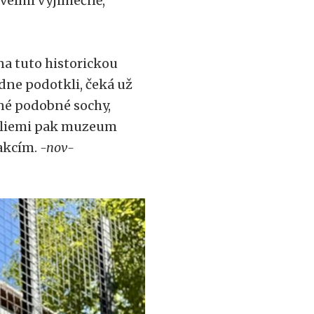
 velmi výjimečně,“
a tuto historickou
dne podotkli, čeká už
iné podobné sochy,
 liliemi pak muzeum
akcím.
-nov-