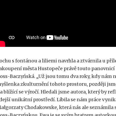
ochu s fontánou a liliemi navrhla a ztvárnila u příle
akoupení města Hustopeče právě touto panovnicí
oss-Baczyńská. „Už jsou tomu dva roky, kdy nám n
yšlenka zkulturnění tohoto prostoru, později jsme 
a blížící se výročí. Hledali jsme autora, který by re
dejší unikátní prostředí. Líbila se nám práce vynik
ałgorzaty Chodakowske, která nás ale seznámila 
oss-Baczyńskou. Ewa je se svým bratrem autorkou