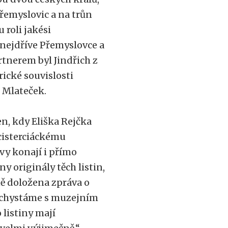
řemyslovic a na trůn
 roli jakési
 nejdříve Přemyslovce a
rtnerem byl Jindřich z
rické souvislosti
l Mlateček.
n, kdy Eliška Rejčka
 cisterciáckému
avy konají i přímo
y originály těch listin,
ně doložena zpráva o
se chystáme s muzejním
 listiny mají