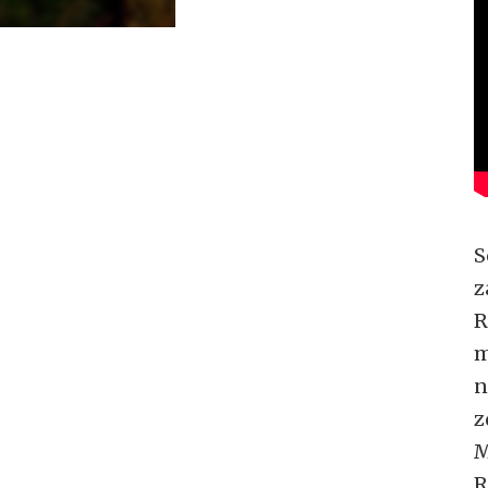
S
z
R
m
n
z
M
R