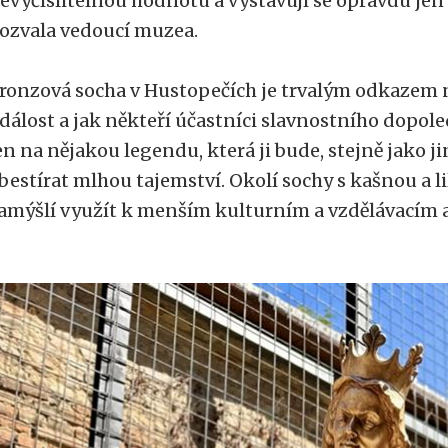
evyčíslitelnou hodnotu a vystavují se opravdu jen
ozvala vedoucí muzea.
ronzová socha v Hustopečích je trvalým odkazem n
dálost a jak někteří účastníci slavnostního dopole
en na nějakou legendu, která ji bude, stejně jako j
bestírat mlhou tajemství. Okolí sochy s kašnou a
amýšlí využít k menším kulturním a vzdělávacím 