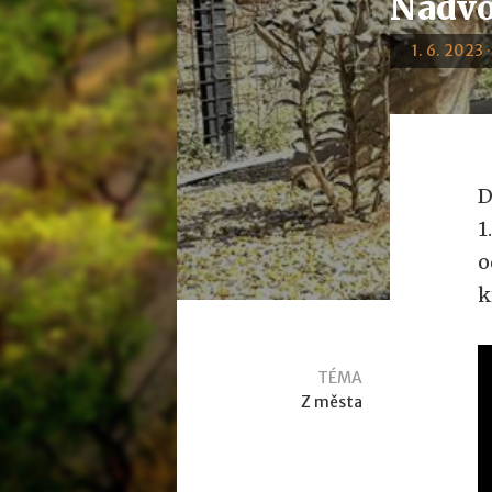
Nádvo
1. 6. 2023 
D
1
o
k
TÉMA
Z města