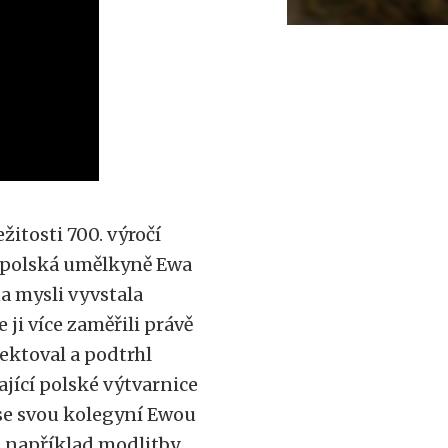
žitosti 700. výročí
 polská umělkyně Ewa
a mysli vyvstala
ji více zaměřili právě
flektoval a podtrhl
ající polské výtvarnice
se svou kolegyní Ewou
 například modlitby