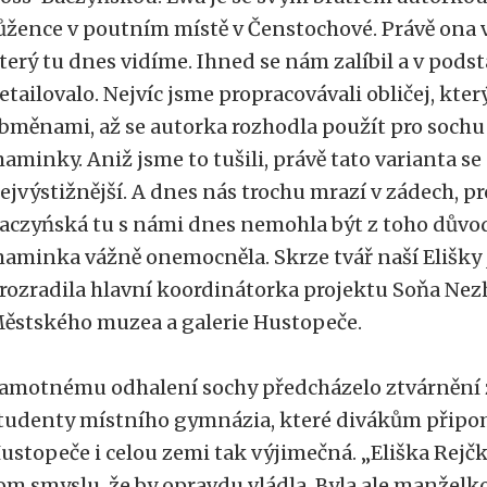
ůžence v poutním místě v Čenstochové. Právě ona 
terý tu dnes vidíme. Ihned se nám zalíbil a v podst
etailovalo. Nejvíc jsme propracovávali obličej, kter
bměnami, až se autorka rozhodla použít pro sochu o
aminky. Aniž jsme to tušili, právě tato varianta s
ejvýstižnější. A dnes nás trochu mrazí v zádech, p
aczyńská tu s námi dnes nemohla být z toho důvodu
aminka vážně onemocněla. Skrze tvář naší Elišky j
rozradila hlavní koordinátorka projektu Soňa Ne
ěstského muzea a galerie Hustopeče.
amotnému odhalení sochy předcházelo ztvárnění ž
tudenty místního gymnázia, které divákům připom
ustopeče i celou zemi tak výjimečná. „Eliška Rejč
om smyslu, že by opravdu vládla. Byla ale manželk