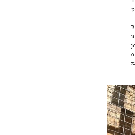
n
p
B
u
j
o
z