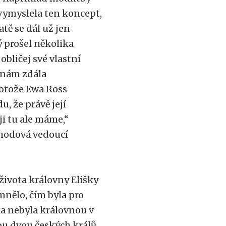
vymyslela ten koncept,
atě se dál už jen
ý prošel několika
bličej své vlastní
e nám zdála
rotože Ewa Ross
, že právě její
i tu ale máme,“
zhodová vedoucí
ivota královny Elišky
nělo, čím byla pro
ka nebyla královnou v
ou dvou českých králů,