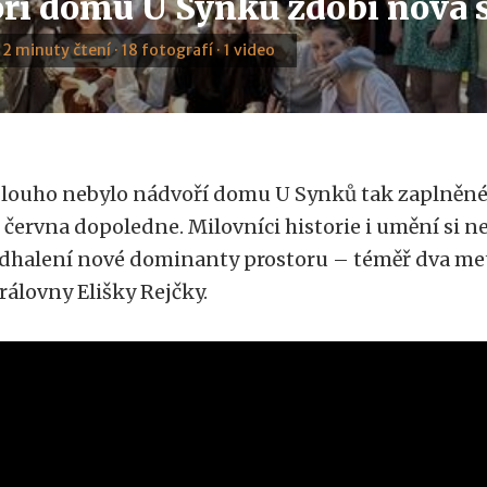
ří domu U Synků zdobí nová 
· 2 minuty čtení · 18 fotografí · 1 video
louho nebylo nádvoří domu U Synků tak zaplněné l
. června dopoledne. Milovníci historie i umění si n
dhalení nové dominanty prostoru – téměř dva me
rálovny Elišky Rejčky.