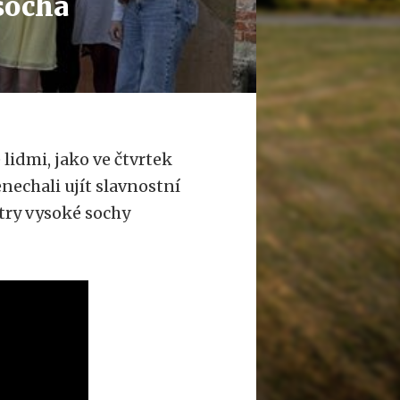
socha
idmi, jako ve čtvrtek
enechali ujít slavnostní
try vysoké sochy