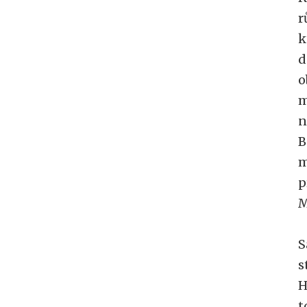
r
k
d
o
m
n
B
m
p
M
S
s
H
t