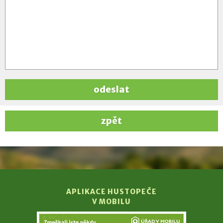
odeslat
zpět
APLIKACE HUSTOPEČE
V MOBILU