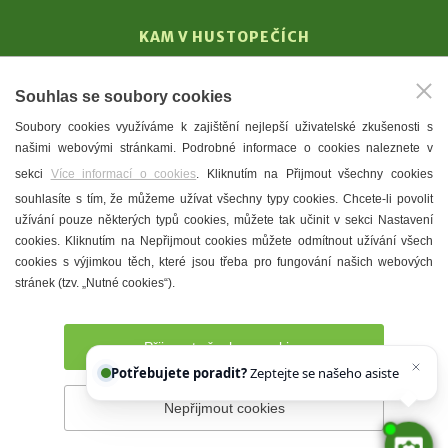
KAM V HUSTOPEČÍCH
Vinařství
Souhlas se soubory cookies
T. G. Masaryk
Soubory cookies využíváme k zajištění nejlepší uživatelské zkušenosti s
Mandloně
našimi webovými stránkami. Podrobné informace o cookies naleznete v
Ubytování
sekci
Více informací o cookies
. Kliknutím na Přijmout všechny cookies
Restaurace
souhlasíte s tím, že můžeme užívat všechny typy cookies. Chcete-li povolit
užívání pouze některých typů cookies, můžete tak učinit v sekci Nastavení
Městské muzeum a galerie
cookies. Kliknutím na Nepřijmout cookies můžete odmítnout užívání všech
Denní meníčka
cookies s výjimkou těch, které jsou třeba pro fungování našich webových
stránek (tzv. „Nutné cookies“).
Mapa města
Přijmout všechny cookies
Potřebujete poradit?
Zeptejte se našeho asistenta
Chet
Nepřijmout cookies
Prohlášení o přístupnosti
Správce webu
2026 © Město
Hustopeče