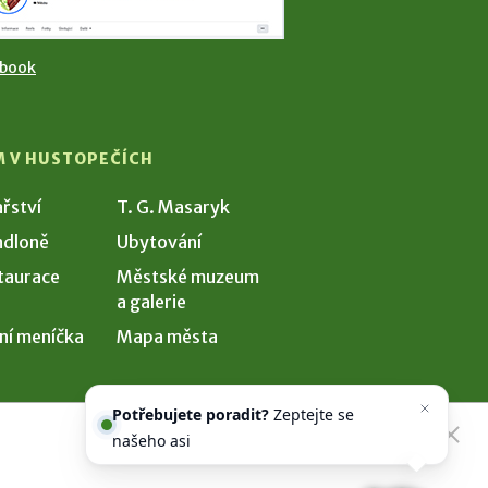
ebook
M V HUSTOPEČÍCH
ařství
T. G. Masaryk
dloně
Ubytování
taurace
Městské muzeum
a galerie
ní meníčka
Mapa města
Potřebujete poradit?
Zeptejte se
našeho asistenta
Chettyho
.