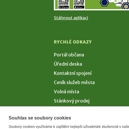
Stáhnout aplikaci
RYCHLÉ ODKAZY
Portál občana
Úřední deska
Kontaktní spojení
Ceník služeb města
Volná místa
Stánkový prodej
Volby 2026
Souhlas se soubory cookies
Soubory cookies využíváme k zajištění nejlepší uživatelské zkušenosti s na