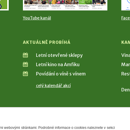
YouTube kanál
Fac
AKTUÁLNĚ PROBÍHÁ
KA
Letní otevřené sklepy
Vin
Letní kino na Amfiku
Man
Povídání o víně s vínem
Res
celý kalendář akcí
Den
šimi webovými stránkami. Podrobné informace o cookies naleznete v sekci