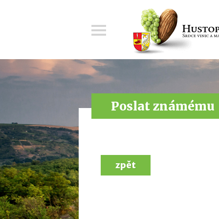
Menu
Poslat známému
zpět