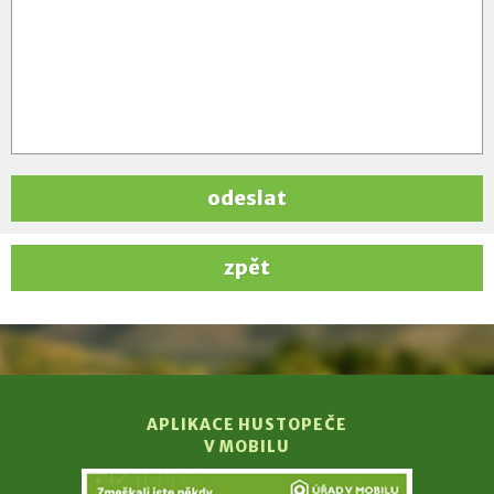
odeslat
zpět
APLIKACE HUSTOPEČE
V MOBILU