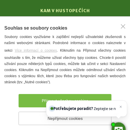
KAM V HUSTOPEČÍCH
Vinařství
Souhlas se soubory cookies
T. G. Masaryk
Soubory cookies využíváme k zajištění nejlepší uživatelské zkušenosti s
Mandloně
našimi webovými stránkami. Podrobné informace o cookies naleznete v
Ubytování
sekci
Více informací o cookies
. Kliknutím na Přijmout všechny cookies
Restaurace
souhlasíte s tím, že můžeme užívat všechny typy cookies. Chcete-li povolit
užívání pouze některých typů cookies, můžete tak učinit v sekci Nastavení
Městské muzeum a galerie
cookies. Kliknutím na Nepřijmout cookies můžete odmítnout užívání všech
Denní meníčka
cookies s výjimkou těch, které jsou třeba pro fungování našich webových
stránek (tzv. „Nutné cookies“).
Mapa města
Přijmout všechny cookies
Potřebujete poradit?
Zeptejte se našeho asi
Nepřijmout cookies
Prohlášení o přístupnosti
Správce webu
2026 © Město
Hustopeče