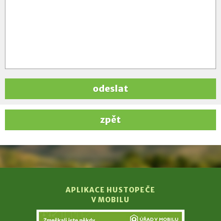
odeslat
zpět
APLIKACE HUSTOPEČE
V MOBILU