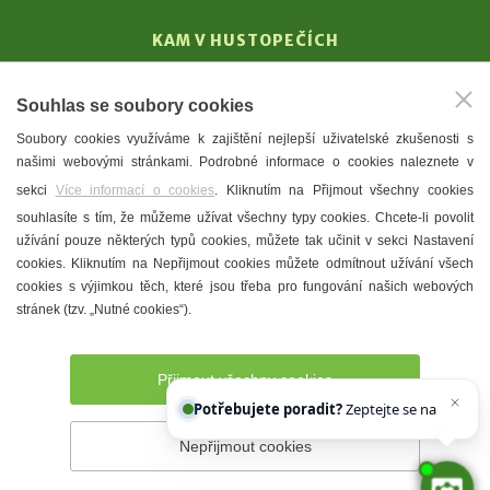
KAM V HUSTOPEČÍCH
Vinařství
Souhlas se soubory cookies
T. G. Masaryk
Soubory cookies využíváme k zajištění nejlepší uživatelské zkušenosti s
Mandloně
našimi webovými stránkami. Podrobné informace o cookies naleznete v
Ubytování
sekci
Více informací o cookies
. Kliknutím na Přijmout všechny cookies
Restaurace
souhlasíte s tím, že můžeme užívat všechny typy cookies. Chcete-li povolit
užívání pouze některých typů cookies, můžete tak učinit v sekci Nastavení
Městské muzeum a galerie
cookies. Kliknutím na Nepřijmout cookies můžete odmítnout užívání všech
Denní meníčka
cookies s výjimkou těch, které jsou třeba pro fungování našich webových
stránek (tzv. „Nutné cookies“).
Mapa města
Přijmout všechny cookies
Potřebujete poradit?
Zeptejte se našeho asis
Nepřijmout cookies
Prohlášení o přístupnosti
Správce webu
2026 © Město
Hustopeče