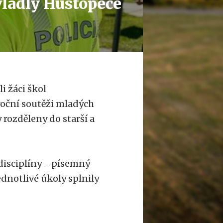
vládly Hustopeče
i žáci škol
roční soutěži mladých
y rozděleny do starší a
isciplíny - písemný
Jednotlivé úkoly splnily