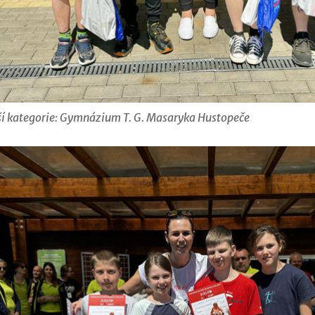
rší kategorie: Gymnázium T. G. Masaryka Hustopeče