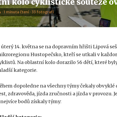
ní kolo cyklistické soutěže o
 · 1 minuta čtení · 33 fotografí
 úterý 14. května se na dopravním hřišti Lipová sešl
ikroregionu Hustopečsko, kteří se utkali v každo
yklistů. Na oblastní kolo dorazilo 56 dětí, které byl
ladší kategorie.
ěhem dopoledne na všechny týmy čekaly obvyklé d
est, zdravověda, jízda zručnosti a jízda v provozu. 
 nejvíce bodů získaly týmy: