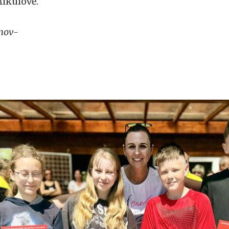
ikulově.
nov-