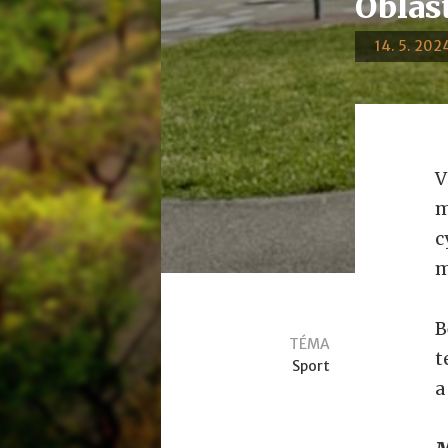
Oblast
14. 5. 2024
V
m
c
m
B
TÉMA
t
Sport
a