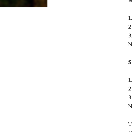
M
1
2
3
N
S
1
2
3
N
T