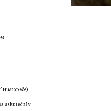
e)
ní Hustopeče)
os uskuteční v