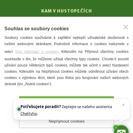
KAM V HUSTOPEČÍCH
Vinařství
Souhlas se soubory cookies
T. G. Masaryk
Soubory cookies využíváme k zajištění nejlepší uživatelské zkušenosti s
Mandloně
našimi webovými stránkami. Podrobné informace o cookies naleznete v
Ubytování
sekci
Více informací o cookies
. Kliknutím na Přijmout všechny cookies
Restaurace
souhlasíte s tím, že můžeme užívat všechny typy cookies. Chcete-li povolit
užívání pouze některých typů cookies, můžete tak učinit v sekci Nastavení
Městské muzeum a galerie
cookies. Kliknutím na Nepřijmout cookies můžete odmítnout užívání všech
Denní meníčka
cookies s výjimkou těch, které jsou třeba pro fungování našich webových
stránek (tzv. „Nutné cookies“).
Mapa města
Přijmout všechny cookies
Potřebujete poradit?
Zeptejte se našeho asistenta
Chettyho
.
Nepřijmout cookies
Prohlášení o přístupnosti
Správce webu
2026 © Město
Hustopeče