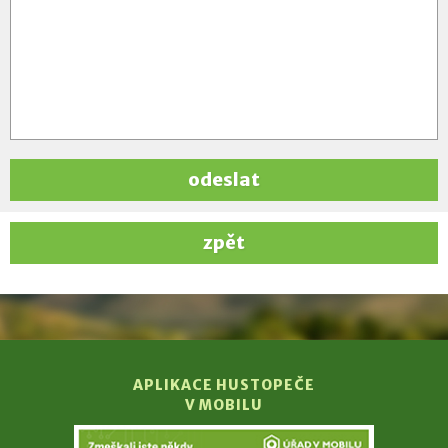
odeslat
zpět
APLIKACE HUSTOPEČE
V MOBILU