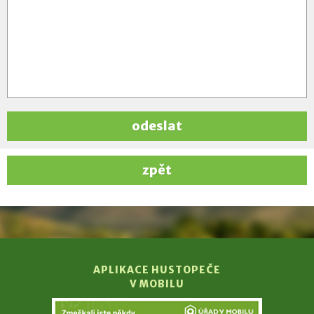
odeslat
zpět
APLIKACE HUSTOPEČE
V MOBILU