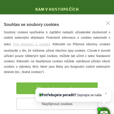
KAM V HUSTOPEČÍCH
Vinařství
Souhlas se soubory cookies
T. G. Masaryk
Soubory cookies využíváme k zajištění nejlepší uživatelské zkušenosti s
Mandloně
našimi webovými stránkami. Podrobné informace o cookies naleznete v
Ubytování
sekci
Více informací o cookies
. Kliknutím na Přijmout všechny cookies
Restaurace
souhlasíte s tím, že můžeme užívat všechny typy cookies. Chcete-li povolit
užívání pouze některých typů cookies, můžete tak učinit v sekci Nastavení
Městské muzeum a galerie
cookies. Kliknutím na Nepřijmout cookies můžete odmítnout užívání všech
Denní meníčka
cookies s výjimkou těch, které jsou třeba pro fungování našich webových
stránek (tzv. „Nutné cookies“).
Mapa města
Přijmout všechny cookies
Potřebujete poradit?
Zeptejte se našeho asiste
Nepřijmout cookies
Prohlášení o přístupnosti
Správce webu
2026 © Město
Hustopeče