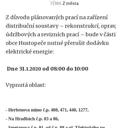
TÉMA
Z města
Z důvodu plánovaných prací na zařízení
distribuční soustavy – rekonstrukcí, oprav,
údržbových a revizních prací – bude v části
obce Hustopeče nutné přerušit dodávku
elektrické energie:
Dne 31
od 08:00 do
10:00
.1.2020
Vypnutá oblast:
- Herbenova mimo č.p. 408, 471, 440, 1277,
- Na Hradbách č.p. 83 a 86,
- Smetanova č.p. 91, od č.p.
88 a ul. Třebízského po