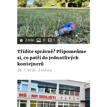
2 min
11
1
Třídíte správně? Připomeňme
si, co patří do jednotlivých
kontejnerů
28. 7. 2026 ·
Z města