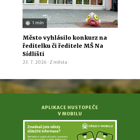
1 min
Město vyhlásilo konkurz na
ředitelku či ředitele MŠ Na
Sídlišti
23. 7. 2026 ·
Z města
APLIKACE HUSTOPEČE
V MOBILU