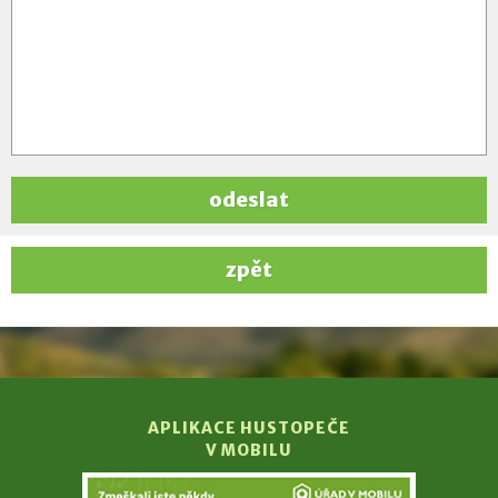
odeslat
zpět
APLIKACE HUSTOPEČE
V MOBILU