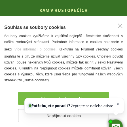
KAM V HUSTOPEČÍCH
Vinařství
Souhlas se soubory cookies
T. G. Masaryk
Soubory cookies využíváme k zajištění nejlepší uživatelské zkušenosti s
Mandloně
našimi webovými stránkami. Podrobné informace o cookies naleznete v
Ubytování
sekci
Více informací o cookies
. Kliknutím na Přijmout všechny cookies
Restaurace
souhlasíte s tím, že můžeme užívat všechny typy cookies. Chcete-li povolit
užívání pouze některých typů cookies, můžete tak učinit v sekci Nastavení
Městské muzeum a galerie
cookies. Kliknutím na Nepřijmout cookies můžete odmítnout užívání všech
Denní meníčka
cookies s výjimkou těch, které jsou třeba pro fungování našich webových
stránek (tzv. „Nutné cookies“).
Mapa města
Přijmout všechny cookies
Potřebujete poradit?
Zeptejte se našeho asistenta
Chett
Nepřijmout cookies
Prohlášení o přístupnosti
Správce webu
2026 © Město
Hustopeče