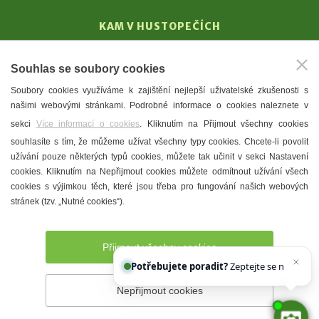
KAM V HUSTOPEČÍCH
Vinařství
Souhlas se soubory cookies
T. G. Masaryk
Soubory cookies využíváme k zajištění nejlepší uživatelské zkušenosti s
Mandloně
našimi webovými stránkami. Podrobné informace o cookies naleznete v
Ubytování
sekci
Více informací o cookies
. Kliknutím na Přijmout všechny cookies
Restaurace
souhlasíte s tím, že můžeme užívat všechny typy cookies. Chcete-li povolit
užívání pouze některých typů cookies, můžete tak učinit v sekci Nastavení
Městské muzeum a galerie
cookies. Kliknutím na Nepřijmout cookies můžete odmítnout užívání všech
Denní meníčka
cookies s výjimkou těch, které jsou třeba pro fungování našich webových
stránek (tzv. „Nutné cookies“).
Mapa města
Přijmout všechny cookies
Potřebujete poradit?
Zeptejte se našeho asis
Nepřijmout cookies
Prohlášení o přístupnosti
Správce webu
2026 © Město
Hustopeče