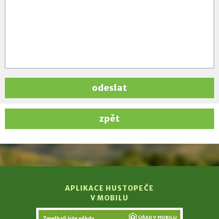
odeslat
zpět
APLIKACE HUSTOPEČE
V MOBILU