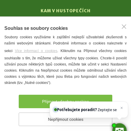
KAM V HUSTOPEČÍCH
Vinařství
Souhlas se soubory cookies
T. G. Masaryk
Soubory cookies využíváme k zajištění nejlepší uživatelské zkušenosti s
Mandloně
našimi webovými stránkami. Podrobné informace o cookies naleznete v
Ubytování
sekci
Více informací o cookies
. Kliknutím na Přijmout všechny cookies
Restaurace
souhlasíte s tím, že můžeme užívat všechny typy cookies. Chcete-li povolit
užívání pouze některých typů cookies, můžete tak učinit v sekci Nastavení
Městské muzeum a galerie
cookies. Kliknutím na Nepřijmout cookies můžete odmítnout užívání všech
Denní meníčka
cookies s výjimkou těch, které jsou třeba pro fungování našich webových
stránek (tzv. „Nutné cookies“).
Mapa města
Přijmout všechny cookies
Potřebujete poradit?
Zeptejte se našeho asi
Nepřijmout cookies
Prohlášení o přístupnosti
Správce webu
2026 © Město
Hustopeče