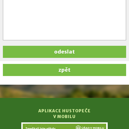
odeslat
zpět
APLIKACE HUSTOPEČE
V MOBILU