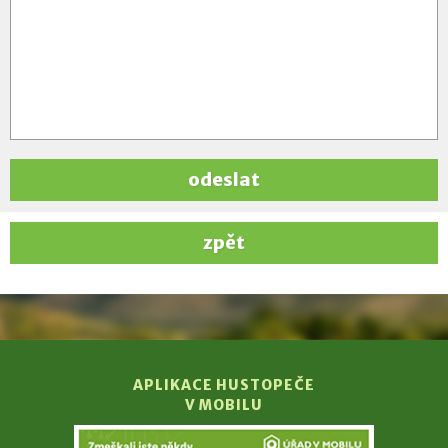
odeslat
zpět
APLIKACE HUSTOPEČE
V MOBILU