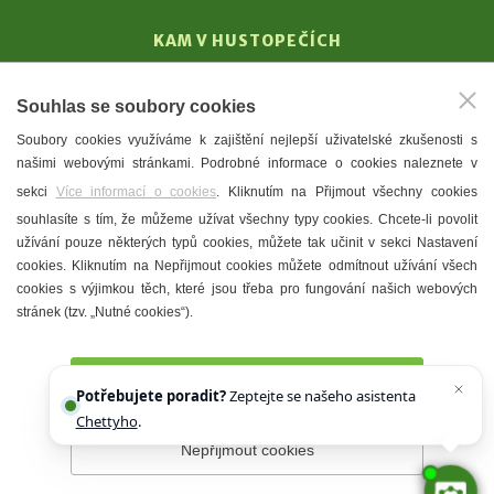
KAM V HUSTOPEČÍCH
Vinařství
Souhlas se soubory cookies
T. G. Masaryk
Soubory cookies využíváme k zajištění nejlepší uživatelské zkušenosti s
Mandloně
našimi webovými stránkami. Podrobné informace o cookies naleznete v
Ubytování
sekci
Více informací o cookies
. Kliknutím na Přijmout všechny cookies
Restaurace
souhlasíte s tím, že můžeme užívat všechny typy cookies. Chcete-li povolit
užívání pouze některých typů cookies, můžete tak učinit v sekci Nastavení
Městské muzeum a galerie
cookies. Kliknutím na Nepřijmout cookies můžete odmítnout užívání všech
Denní meníčka
cookies s výjimkou těch, které jsou třeba pro fungování našich webových
stránek (tzv. „Nutné cookies“).
Mapa města
Přijmout všechny cookies
Potřebujete poradit?
Zeptejte se našeho asistenta
Chettyho
.
Nepřijmout cookies
Prohlášení o přístupnosti
Správce webu
2026 © Město
Hustopeče