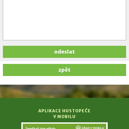
odeslat
zpět
APLIKACE HUSTOPEČE
V MOBILU