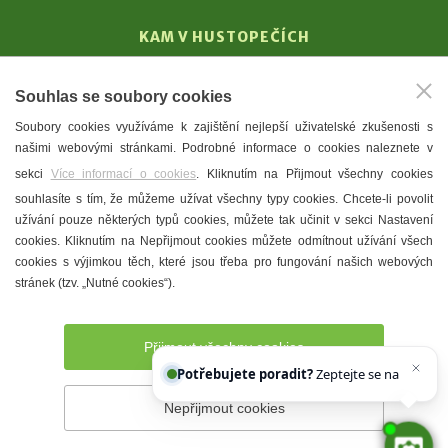
KAM V HUSTOPEČÍCH
Vinařství
Souhlas se soubory cookies
T. G. Masaryk
Soubory cookies využíváme k zajištění nejlepší uživatelské zkušenosti s
Mandloně
našimi webovými stránkami. Podrobné informace o cookies naleznete v
Ubytování
sekci
Více informací o cookies
. Kliknutím na Přijmout všechny cookies
Restaurace
souhlasíte s tím, že můžeme užívat všechny typy cookies. Chcete-li povolit
užívání pouze některých typů cookies, můžete tak učinit v sekci Nastavení
Městské muzeum a galerie
cookies. Kliknutím na Nepřijmout cookies můžete odmítnout užívání všech
Denní meníčka
cookies s výjimkou těch, které jsou třeba pro fungování našich webových
stránek (tzv. „Nutné cookies“).
Mapa města
Přijmout všechny cookies
Potřebujete poradit?
Zeptejte se našeho asis
Nepřijmout cookies
Prohlášení o přístupnosti
Správce webu
2026 © Město
Hustopeče