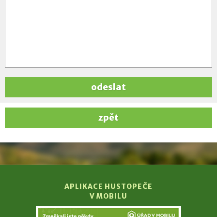
odeslat
zpět
APLIKACE HUSTOPEČE
V MOBILU