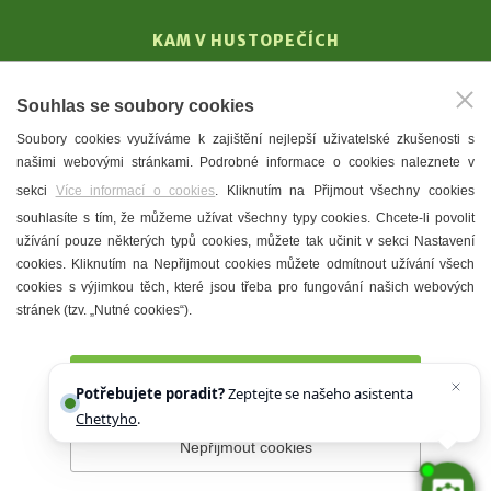
KAM V HUSTOPEČÍCH
Vinařství
Souhlas se soubory cookies
T. G. Masaryk
Soubory cookies využíváme k zajištění nejlepší uživatelské zkušenosti s
Mandloně
našimi webovými stránkami. Podrobné informace o cookies naleznete v
Ubytování
sekci
Více informací o cookies
. Kliknutím na Přijmout všechny cookies
Restaurace
souhlasíte s tím, že můžeme užívat všechny typy cookies. Chcete-li povolit
užívání pouze některých typů cookies, můžete tak učinit v sekci Nastavení
Městské muzeum a galerie
cookies. Kliknutím na Nepřijmout cookies můžete odmítnout užívání všech
Denní meníčka
cookies s výjimkou těch, které jsou třeba pro fungování našich webových
stránek (tzv. „Nutné cookies“).
Mapa města
Přijmout všechny cookies
Potřebujete poradit?
Zeptejte se našeho asistenta
Chettyho
.
Nepřijmout cookies
Prohlášení o přístupnosti
Správce webu
2026 © Město
Hustopeče