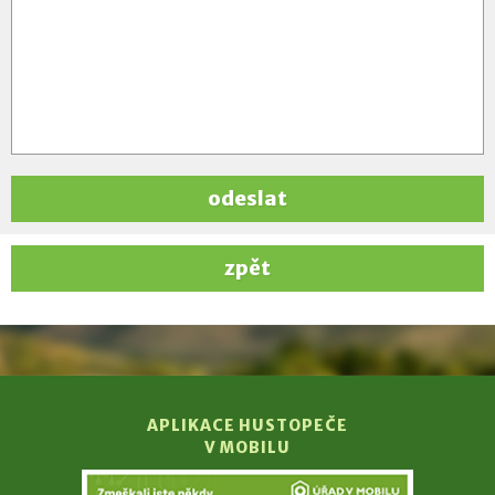
odeslat
zpět
APLIKACE HUSTOPEČE
V MOBILU