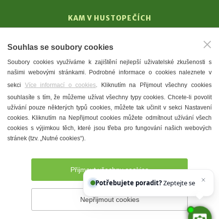
KAM V HUSTOPEČÍCH
Vinařství
Souhlas se soubory cookies
T. G. Masaryk
Soubory cookies využíváme k zajištění nejlepší uživatelské zkušenosti s
Mandloně
našimi webovými stránkami. Podrobné informace o cookies naleznete v
Ubytování
sekci
Více informací o cookies
. Kliknutím na Přijmout všechny cookies
Restaurace
souhlasíte s tím, že můžeme užívat všechny typy cookies. Chcete-li povolit
užívání pouze některých typů cookies, můžete tak učinit v sekci Nastavení
Městské muzeum a galerie
cookies. Kliknutím na Nepřijmout cookies můžete odmítnout užívání všech
Denní meníčka
cookies s výjimkou těch, které jsou třeba pro fungování našich webových
stránek (tzv. „Nutné cookies“).
Mapa města
Přijmout všechny cookies
Potřebujete poradit?
Zeptejte se našeho as
Nepřijmout cookies
Prohlášení o přístupnosti
Správce webu
2026 © Město
Hustopeče