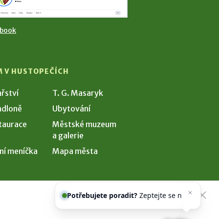
ebook
M V HUSTOPEČÍCH
ařství
T. G. Masaryk
dloně
Ubytování
taurace
Městské muzeum
a galerie
ní meníčka
Mapa města
Potřebujete poradit?
Zeptejte se
našeho asistenta
Chett