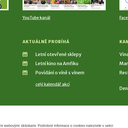
YouTube kanál
Fac
AKTUÁLNĚ PROBÍHÁ
KA
Letní otevřené sklepy
Vin
Letní kino na Amfiku
Man
Povídání o víně s vínem
Res
celý kalendář akcí
Den
šimi webovými stránkami. Podrobné informace o cookies naleznete v sekci