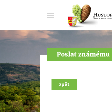
Menu
Poslat známému
zpět