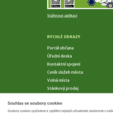
Stáhnout aplikaci
RYCHLÉ ODKAZY
Portál občana
Úřední deska
Kontaktní spojení
Ceník služeb města
Volná místa
Stánkový prodej
Volby 2026
Souhlas se soubory cookies
Soubory cookies využíváme k zajištění nejlepší uživatelské zkušenosti s na