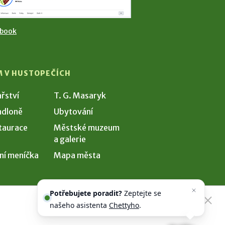
ebook
M V HUSTOPEČÍCH
ařství
T. G. Masaryk
dloně
Ubytování
taurace
Městské muzeum
a galerie
ní meníčka
Mapa města
Potřebujete poradit?
Zeptejte se
našeho asistenta
Chettyho
.