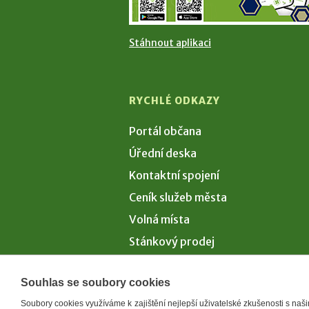
Stáhnout aplikaci
RYCHLÉ ODKAZY
Portál občana
Úřední deska
Kontaktní spojení
Ceník služeb města
Volná místa
Stánkový prodej
Volby 2026
Souhlas se soubory cookies
Soubory cookies využíváme k zajištění nejlepší uživatelské zkušenosti s na