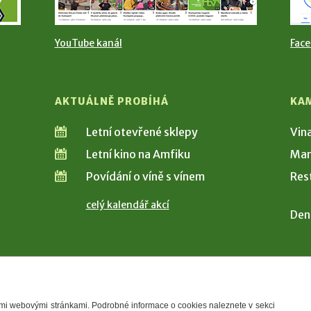
YouTube kanál
Fac
AKTUÁLNĚ PROBÍHÁ
KA
Letní otevřené sklepy
Vin
Letní kino na Amfiku
Man
Povídání o víně s vínem
Res
celý kalendář akcí
Den
šimi webovými stránkami. Podrobné informace o cookies naleznete v sekci