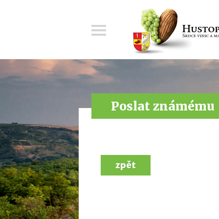
Menu
Poslat známému
zpět