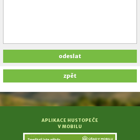
odeslat
zpět
APLIKACE HUSTOPEČE
V MOBILU