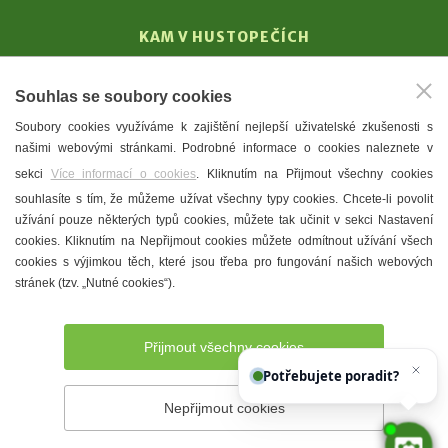
KAM V HUSTOPEČÍCH
Vinařství
Souhlas se soubory cookies
T. G. Masaryk
Soubory cookies využíváme k zajištění nejlepší uživatelské zkušenosti s
Mandloně
našimi webovými stránkami. Podrobné informace o cookies naleznete v
Ubytování
sekci
Více informací o cookies
. Kliknutím na Přijmout všechny cookies
Restaurace
souhlasíte s tím, že můžeme užívat všechny typy cookies. Chcete-li povolit
užívání pouze některých typů cookies, můžete tak učinit v sekci Nastavení
Městské muzeum a galerie
cookies. Kliknutím na Nepřijmout cookies můžete odmítnout užívání všech
Denní meníčka
cookies s výjimkou těch, které jsou třeba pro fungování našich webových
stránek (tzv. „Nutné cookies“).
Mapa města
Přijmout všechny cookies
Potřebujete poradit?
Zeptejte se
Nepřijmout cookies
Prohlášení o přístupnosti
Správce webu
2026 © Město
Hustopeče