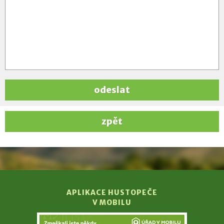
odeslat
zpět
APLIKACE HUSTOPEČE
V MOBILU