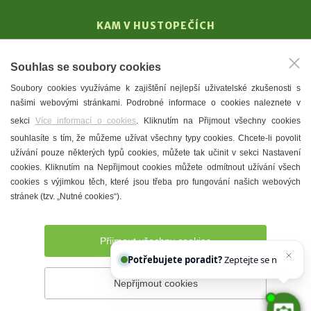
KAM V HUSTOPEČÍCH
Vinařství
Souhlas se soubory cookies
T. G. Masaryk
Soubory cookies využíváme k zajištění nejlepší uživatelské zkušenosti s
Mandloně
našimi webovými stránkami. Podrobné informace o cookies naleznete v
Ubytování
sekci
Více informací o cookies
. Kliknutím na Přijmout všechny cookies
Restaurace
souhlasíte s tím, že můžeme užívat všechny typy cookies. Chcete-li povolit
užívání pouze některých typů cookies, můžete tak učinit v sekci Nastavení
Městské muzeum a galerie
cookies. Kliknutím na Nepřijmout cookies můžete odmítnout užívání všech
Denní meníčka
cookies s výjimkou těch, které jsou třeba pro fungování našich webových
stránek (tzv. „Nutné cookies“).
Mapa města
Přijmout všechny cookies
Potřebujete poradit?
Zeptejte se našeho asi
Nepřijmout cookies
Prohlášení o přístupnosti
Správce webu
2026 © Město
Hustopeče