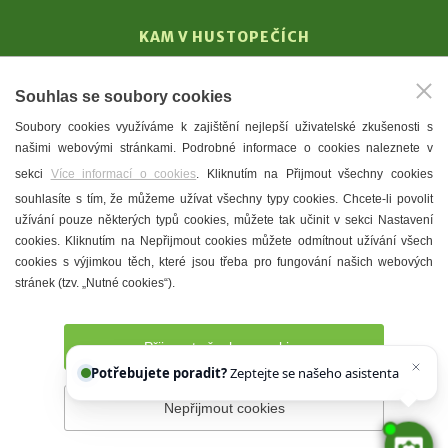
KAM V HUSTOPEČÍCH
Vinařství
Souhlas se soubory cookies
T. G. Masaryk
Soubory cookies využíváme k zajištění nejlepší uživatelské zkušenosti s
Mandloně
našimi webovými stránkami. Podrobné informace o cookies naleznete v
Ubytování
sekci
Více informací o cookies
. Kliknutím na Přijmout všechny cookies
Restaurace
souhlasíte s tím, že můžeme užívat všechny typy cookies. Chcete-li povolit
užívání pouze některých typů cookies, můžete tak učinit v sekci Nastavení
Městské muzeum a galerie
cookies. Kliknutím na Nepřijmout cookies můžete odmítnout užívání všech
Denní meníčka
cookies s výjimkou těch, které jsou třeba pro fungování našich webových
stránek (tzv. „Nutné cookies“).
Mapa města
Přijmout všechny cookies
Potřebujete poradit?
Zeptejte se našeho asistenta
Chettyho
Nepřijmout cookies
Prohlášení o přístupnosti
Správce webu
2026 © Město
Hustopeče