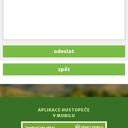
odeslat
zpět
APLIKACE HUSTOPEČE
V MOBILU