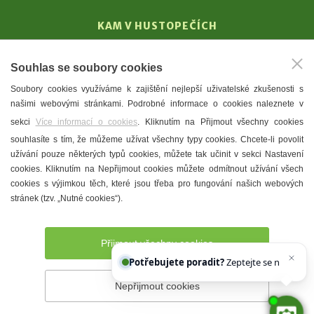
KAM V HUSTOPEČÍCH
Vinařství
Souhlas se soubory cookies
T. G. Masaryk
Soubory cookies využíváme k zajištění nejlepší uživatelské zkušenosti s
Mandloně
našimi webovými stránkami. Podrobné informace o cookies naleznete v
Ubytování
sekci
Více informací o cookies
. Kliknutím na Přijmout všechny cookies
Restaurace
souhlasíte s tím, že můžeme užívat všechny typy cookies. Chcete-li povolit
užívání pouze některých typů cookies, můžete tak učinit v sekci Nastavení
Městské muzeum a galerie
cookies. Kliknutím na Nepřijmout cookies můžete odmítnout užívání všech
Denní meníčka
cookies s výjimkou těch, které jsou třeba pro fungování našich webových
stránek (tzv. „Nutné cookies“).
Mapa města
Přijmout všechny cookies
Potřebujete poradit?
Zeptejte se našeho asis
Nepřijmout cookies
Prohlášení o přístupnosti
Správce webu
2026 © Město
Hustopeče