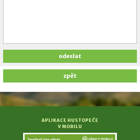
odeslat
zpět
APLIKACE HUSTOPEČE
V MOBILU