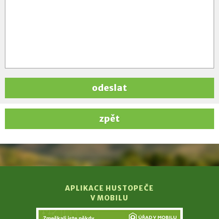
odeslat
zpět
APLIKACE HUSTOPEČE
V MOBILU