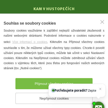
KAM V HUSTOPEČÍCH
Vinařství
Souhlas se soubory cookies
T. G. Masaryk
Soubory cookies využíváme k zajištění nejlepší uživatelské zkušenosti s
Mandloně
našimi webovými stránkami. Podrobné informace o cookies naleznete v
Ubytování
sekci
Více informací o cookies
. Kliknutím na Přijmout všechny cookies
Restaurace
souhlasíte s tím, že můžeme užívat všechny typy cookies. Chcete-li povolit
užívání pouze některých typů cookies, můžete tak učinit v sekci Nastavení
Městské muzeum a galerie
cookies. Kliknutím na Nepřijmout cookies můžete odmítnout užívání všech
Denní meníčka
cookies s výjimkou těch, které jsou třeba pro fungování našich webových
stránek (tzv. „Nutné cookies“).
Mapa města
Přijmout všechny cookies
Potřebujete poradit?
Zeptejte se na
Nepřijmout cookies
Prohlášení o přístupnosti
Správce webu
2026 © Město
Hustopeče