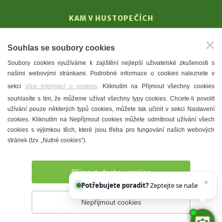
KAM V HUSTOPEČÍCH
Vinařství
Souhlas se soubory cookies
T. G. Masaryk
Soubory cookies využíváme k zajištění nejlepší uživatelské zkušenosti s
Mandloně
našimi webovými stránkami. Podrobné informace o cookies naleznete v
Ubytování
sekci
Více informací o cookies
. Kliknutím na Přijmout všechny cookies
Restaurace
souhlasíte s tím, že můžeme užívat všechny typy cookies. Chcete-li povolit
užívání pouze některých typů cookies, můžete tak učinit v sekci Nastavení
Městské muzeum a galerie
cookies. Kliknutím na Nepřijmout cookies můžete odmítnout užívání všech
Denní meníčka
cookies s výjimkou těch, které jsou třeba pro fungování našich webových
stránek (tzv. „Nutné cookies“).
Mapa města
Přijmout všechny cookies
Potřebujete poradit?
Zeptejte se našeho asiste
Nepřijmout cookies
Prohlášení o přístupnosti
Správce webu
2026 © Město
Hustopeče