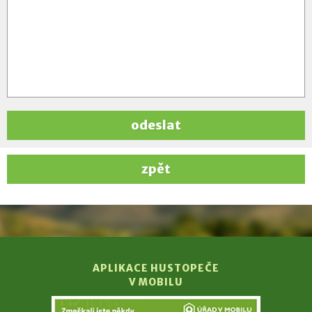
odeslat
zpět
APLIKACE HUSTOPEČE
V MOBILU