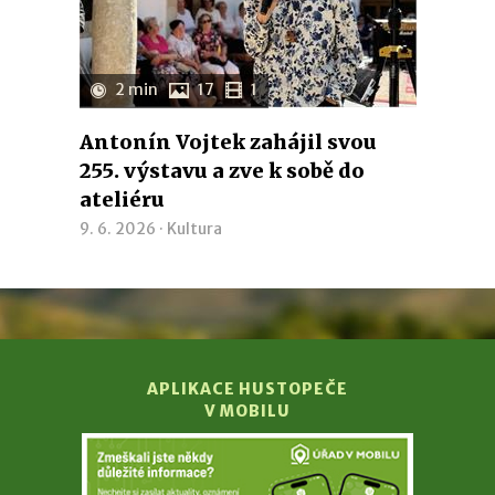
2 min
17
1
Antonín Vojtek zahájil svou
255. výstavu a zve k sobě do
ateliéru
9. 6. 2026 ·
Kultura
APLIKACE HUSTOPEČE
V MOBILU