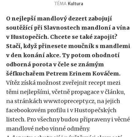
TÉMA
Kultura
O nejlepší mandlový dezert zabojují
soutěžící při Slavnostech mandloní a vína
v Hustopečích. Chcete se také zapojit?
Stačí, když přinesete moučník s mandlemi
v den konání akce. Ty potom ohodnotí
odborná porota v čele se známým
šéfkuchařem Petrem Erinem Kováčem.
Vítěz získá možnost zveřejnit recept mezi
těmi nejlepšími, včetně propagace v článku,
na stránkách www.toprecepty.cz, na jejich
facebookovém profilu i v Hustopečských
listech. Pro všechny budou připraveny i věcné
mandlové nebo vinné odměny.