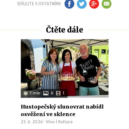
SDÍLEJTE S OSTATNÍMI
FB
TW
GP
EM
Čtěte dále
1 min
6
1
Hustopečský slunovrat nabídl
osvěžení ve sklence
23. 6. 2026 ·
Víno
|
Kultura