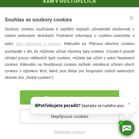
KAM V HUSTOPEČÍCH
Vinařství
Souhlas se soubory cookies
T. G. Masaryk
Soubory cookies využíváme k zajištění nejlepší uživatelské zkušenosti s
Mandloně
našimi webovými stránkami. Podrobné informace o cookies naleznete v
Ubytování
sekci
Více informací o cookies
. Kliknutím na Přijmout všechny cookies
Restaurace
souhlasíte s tím, že můžeme užívat všechny typy cookies. Chcete-li povolit
užívání pouze některých typů cookies, můžete tak učinit v sekci Nastavení
Městské muzeum a galerie
cookies. Kliknutím na Nepřijmout cookies můžete odmítnout užívání všech
Denní meníčka
cookies s výjimkou těch, které jsou třeba pro fungování našich webových
stránek (tzv. „Nutné cookies“).
Mapa města
Přijmout všechny cookies
Potřebujete poradit?
Zeptejte se našeho asistenta
Chettyho
.
Nepřijmout cookies
Prohlášení o přístupnosti
Správce webu
2026 © Město
Hustopeče
Nastavení cookies