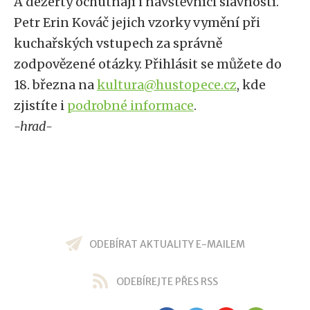
A dezerty ochutnají i návštěvníci slavností.
Petr Erin Kováč jejich vzorky vymění při
kuchařských vstupech za správně
zodpovězené otázky. Přihlásit se můžete do
18. března na
kultura@hustopece.cz
, kde
zjistíte i
podrobné informace
.
-hrad-
ODEBÍRAT AKTUALITY E-MAILEM
ODEBÍREJTE PŘES RSS