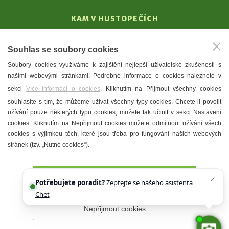
KAM V HUSTOPEČÍCH
Vinařství
Souhlas se soubory cookies
T. G. Masaryk
Soubory cookies využíváme k zajištění nejlepší uživatelské zkušenosti s
Mandloně
našimi webovými stránkami. Podrobné informace o cookies naleznete v
Ubytování
sekci
Více informací o cookies
. Kliknutím na Přijmout všechny cookies
Restaurace
souhlasíte s tím, že můžeme užívat všechny typy cookies. Chcete-li povolit
užívání pouze některých typů cookies, můžete tak učinit v sekci Nastavení
Městské muzeum a galerie
cookies. Kliknutím na Nepřijmout cookies můžete odmítnout užívání všech
Denní meníčka
cookies s výjimkou těch, které jsou třeba pro fungování našich webových
stránek (tzv. „Nutné cookies“).
Mapa města
Přijmout všechny cookies
Potřebujete poradit?
Zeptejte se našeho asistenta
Chettyho
.
Nepřijmout cookies
Prohlášení o přístupnosti
Správce webu
2026 © Město
Hustopeče