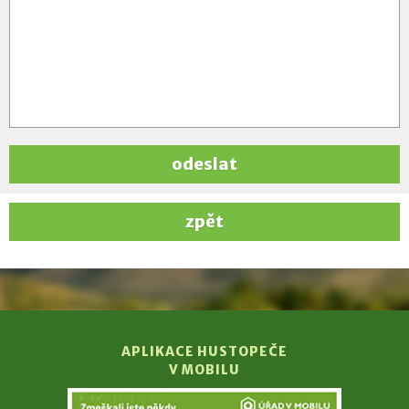
odeslat
zpět
APLIKACE HUSTOPEČE
V MOBILU