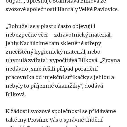
odpad“, upřesňuje Stanislava Bílková ze
svozové společnosti Hantály Velké Pavlovice.
„Bohužel se v plastu často objevují i
nebezpečné věci – zdravotnický materiál,
jehly. Nacházíme tam skleněné střepy,
znečištěný hygienický materiál, nebo
uhynulá zvířata“, vypočítává Bílková. „Zrovna
nedávno jsme řešili případ poranění
pracovníka od injekční stříkačky s jehlou a
nebyly to příjemné okamžiky“, dodává
Bílková.
K žádosti svozové společnosti se přidáváme
také my. Prosíme Vás o správné třídění