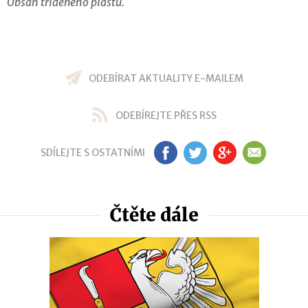
Obsah tříděného plastu.
ODEBÍRAT AKTUALITY E-MAILEM
ODEBÍREJTE PŘES RSS
SDÍLEJTE S OSTATNÍMI
FB
TW
GP
EM
Čtěte dále