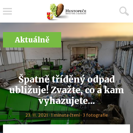
Menu
Aktuálně
Špatně tříděný odpad
ubližuje! Zvažte, co a kam
vyhazujete...
23. 11. 2021 · 1 minuta čtení · 3 fotografie