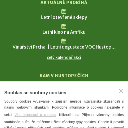
AKTUÁLNĚ PROBÍHÁ
Letní otevřené sklepy
Letní kino na Amfiku
Vinařství Prchal | Letní degustace VOC Hustop...
celý kalendář akcí
KAM V HUSTOPEČÍCH
Vinařství
Souhlas se soubory cookies
T. G. Masaryk
Soubory cookies využíváme k zajištění nejlepší uživatelské zkušenosti s
Mandloně
našimi webovými stránkami. Podrobné informace o cookies naleznete v
Ubytování
sekci
Více informací o cookies
. Kliknutím na Přijmout všechny cookies
Restaurace
souhlasíte s tím, že můžeme užívat všechny typy cookies. Chcete-li povolit