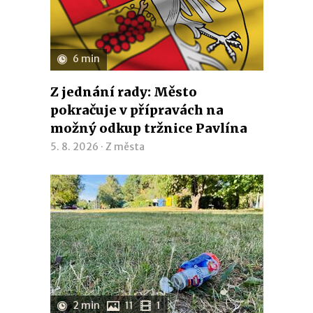
6 min
Z jednání rady: Město
pokračuje v přípravách na
možný odkup tržnice Pavlína
5. 8. 2026 ·
Z města
2 min
11
1